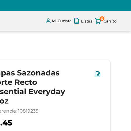
0
Mi Cuenta
Listas
pas Sazonadas
rte Recto
sential Everyday
oz
erencia
:
10819235
.45