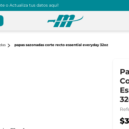
e o Actualiza tus datos aquí!
das
papas sazonadas corte recto essential everyday 32oz
Pa
Co
Es
32
Ref
$3