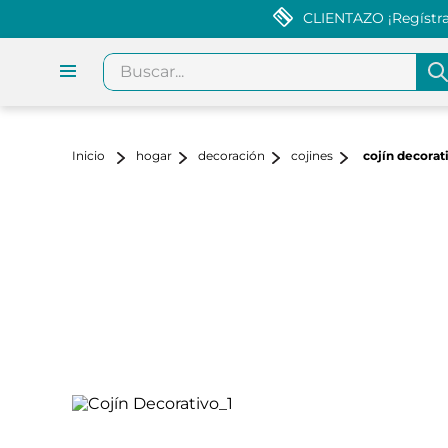
CLIENTAZO ¡Regístrat
Buscar...
hogar
decoración
cojines
cojín decorat