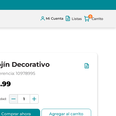
0
Mi Cuenta
Listas
jín Decorativo
erencia
:
10978995
.99
Comprar ahora
Agregar al carrito