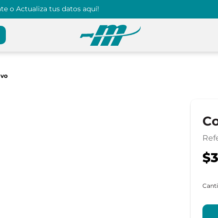
e o Actualiza tus datos aquí!
ivo
Co
Ref
$3