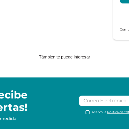
Támbien te puede interesar
ecibe
ertas!
Acepto la
Política de tr
 medida!