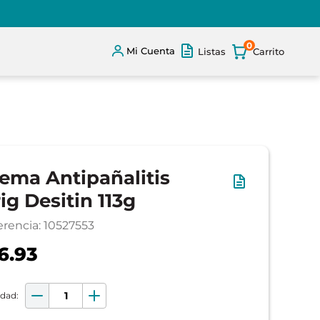
0
Mi Cuenta
Listas
ema Antipañalitis
ig Desitin 113g
erencia
:
10527553
6.93