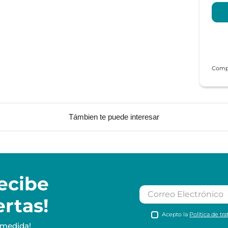
Támbien te puede interesar
ecibe
ertas!
Acepto la
Política de tr
 medida!