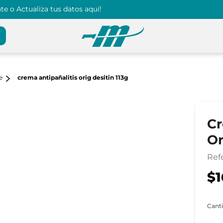
e o Actualiza tus datos aquí!
e
crema antipañalitis orig desitin 113g
Cr
Or
Ref
$1