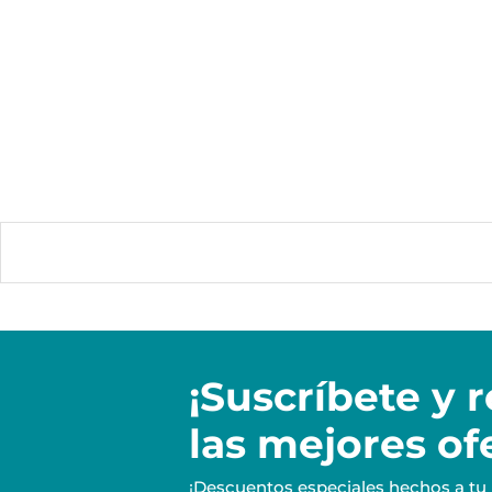
¡Suscríbete y
r
las mejores of
¡Descuentos especiales hechos a tu