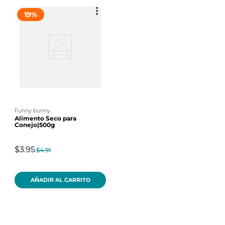
19
%
funny bunny
Alimento Seco para
Conejo|500g
$3.95
$4.91
AÑADIR AL CARRITO