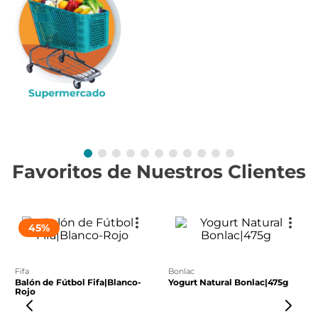
Favoritos de Nuestros Clientes
45
%
fifa
bonlac
Balón de Fútbol Fifa|Blanco-
Yogurt Natural Bonlac|475g
Rojo