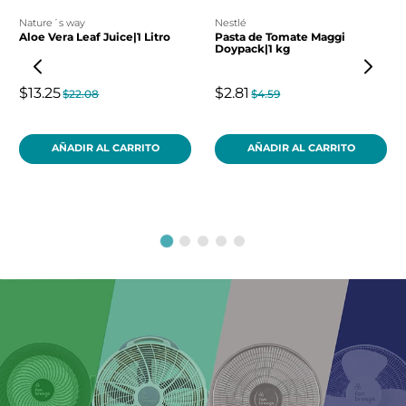
nature´s way
nestlé
Aloe Vera Leaf Juice|1 Litro
Pasta de Tomate Maggi
Doypack|1 kg
$13.25
$2.81
$22.08
$4.59
AÑADIR AL CARRITO
AÑADIR AL CARRITO