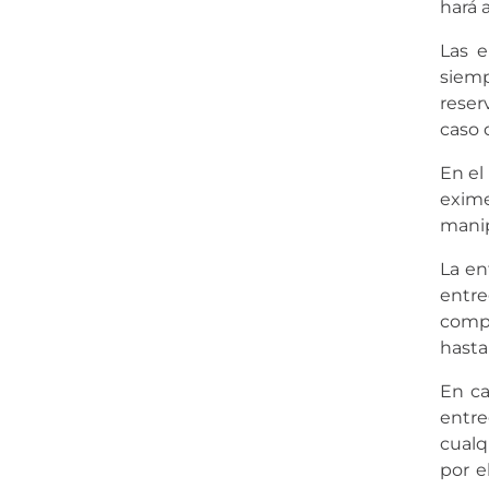
hará 
Las e
siem
reser
caso 
En el
exime
manip
La en
entre
compr
hasta
En ca
entre
cualq
por e