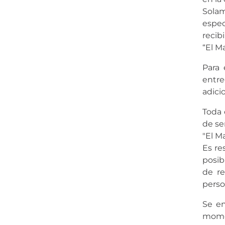
Solam
espec
recib
“El M
Para 
entre
adici
Toda 
de ser
"El M
Es re
posib
de re
perso
Se en
momen