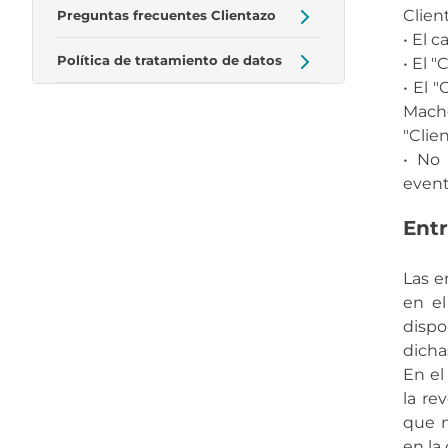
Clien
Preguntas frecuentes Clientazo
• El 
Política de tratamiento de datos
• El 
• El 
Mach
"Clien
• No 
event
Ent
Las e
en el
dispo
dichas
En el
la re
que n
en la