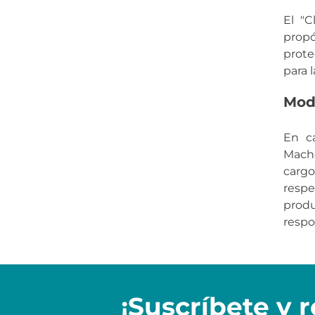
El "C
propó
prote
para 
Modi
En ca
Mache
cargo
respe
prod
respo
¡Suscríbete y
r