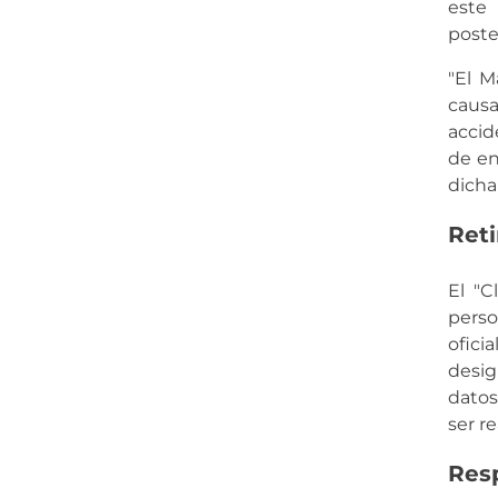
este 
poste
"El M
causa
accid
de en
dicha
Reti
El "C
perso
ofici
desig
datos
ser re
Resp