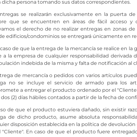
a dicha persona tomando sus datos correspondientes.
ntregas se realizarán exclusivamente en la puerta de 
pre que se encuentren en áreas de fácil acceso y 
vamos el derecho de no realizar entregas en zonas de di
de edificios/condominios se entregará únicamente en re
 caso de que la entrega de la mercancía se realice en la 
 a la empresa de cualquier responsabilidad derivada de
ulación indebida de la misma y falta de notificación al c
trega de mercancía o pedidos con varios artículos puede
ga no se incluye el servicio de armado para los art
omete a entregar el producto ordenado por el "Cliente" 
 dos (2) días hábiles contados a partir de la fecha de con
so de que el producto estuviera dañado, sin existir raz
ga de dicho producto, asume absoluta responsabilida
uier disposición establecida en la política de devolució
l "Cliente". En caso de que el producto fuere entregado