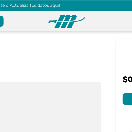
e o Actualiza tus datos aquí!
$0