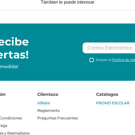
Támbien te puede interesar
ecibe
ertas!
Acepto la
Política de tr
 medida!
ión
Clientazo
Catálogos
Afíliate
PROMO ESCOLAR
Reglamento
 Condiciones
Preguntas Frecuentes
rega
es y Reemplazos