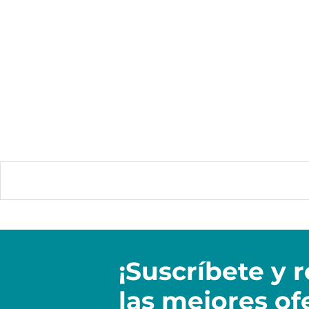
¡Suscríbete y
r
las mejores of