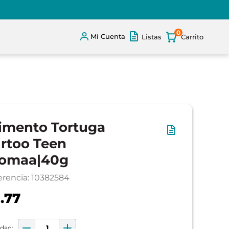
0
Mi Cuenta
Listas
imento Tortuga
rtoo Teen
iomaa|40g
erencia
:
10382584
.77