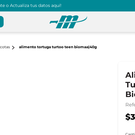
e o Actualiza tus datos aquí!
scotas
alimento tortuga turtoo teen biomaa|40g
Al
Tu
B
Ref
$3