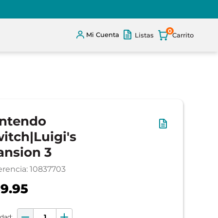
0
Mi Cuenta
Listas
ntendo
itch|Luigi's
nsion 3
erencia
:
10837703
9.95