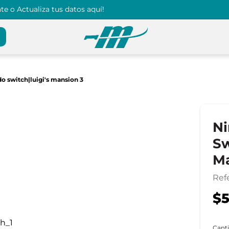
e o Actualiza tus datos aquí!
o switch|luigi's mansion 3
Ni
Sw
Ma
Ref
$5