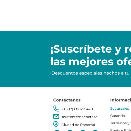
¡Suscríbete y
r
las mejores of
¡Descuentos especiales hechos a tu
Contáctanos
Informac
Sucursales
(+507) 6882-9428
Garantía
asistentemachetazo
Términos y
Ciudad de Panamá
Envío y Ent