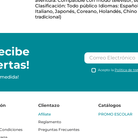
aventura. Compatible con modo televisor, sem
Clasificación: Todo público Idiomas: Español
Italiano, Japonés, Coreano, Holandés, Chino 
tradicional)
ecibe
ertas!
Acepto la
Política de tr
 medida!
ión
Clientazo
Catálogos
Afíliate
PROMO ESCOLAR
Reglamento
 Condiciones
Preguntas Frecuentes
rega