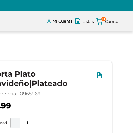
0
Mi Cuenta
Listas
rta Plato
videño|Plateado
erencia
:
10965969
.99