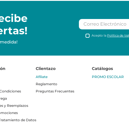
ecibe
ertas!
Acepto la
Política de tr
 medida!
ión
Clientazo
Catálogos
Afíliate
PROMO ESCOLAR
Reglamento
 Condiciones
Preguntas Frecuentes
rega
es y Reemplazos
omociones
 Tratamiento de Datos