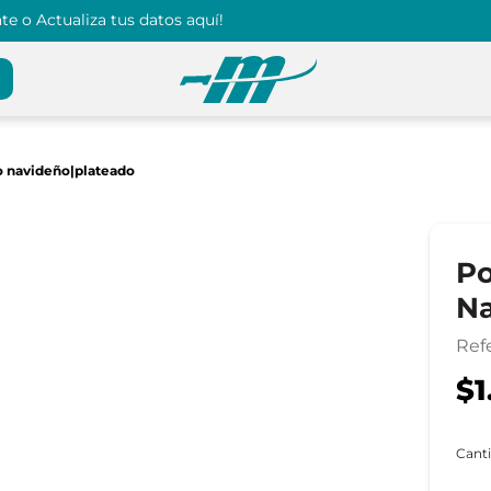
e o Actualiza tus datos aquí!
o navideño|plateado
Po
Na
Ref
$1