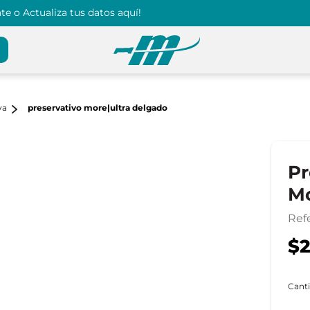
e o Actualiza tus datos aquí!
va
preservativo more|ultra delgado
Pr
Mo
Ref
$2