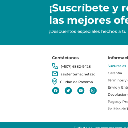
¡Suscríbete y
r
las mejores of
¡Descuentos especiales hechos a tu
Contáctanos
Informac
Sucursales
(+507) 6882-9428
Garantía
asistentemachetazo
Términos y
Ciudad de Panamá
Envío y Ent
Devolucion
Pagos y Pr
Política de
Disfruta de una compra segura y