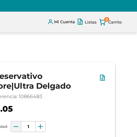
0
Mi Cuenta
Listas
eservativo
re|Ultra Delgado
erencia
:
10866483
.05