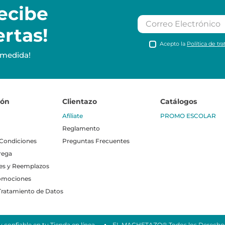
ecibe
ertas!
Acepto la
Política de tr
 medida!
ión
Clientazo
Catálogos
Afíliate
PROMO ESCOLAR
Reglamento
 Condiciones
Preguntas Frecuentes
rega
es y Reemplazos
omociones
 Tratamiento de Datos
 confiable en tu Tienda en línea.
EL MACHETAZO® Todos los Derechos