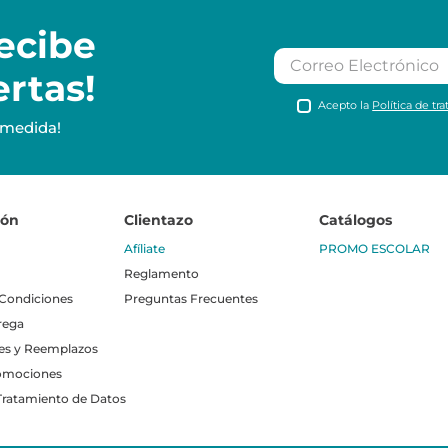
ecibe
ertas!
Acepto la
Política de tr
 medida!
ión
Clientazo
Catálogos
Afíliate
PROMO ESCOLAR
Reglamento
 Condiciones
Preguntas Frecuentes
rega
es y Reemplazos
omociones
 Tratamiento de Datos