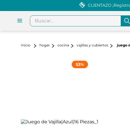
CLIENTAZO ¡Regístrat
Buscar...
hogar
cocina
vajillas y cubiertos
juego d
53
%