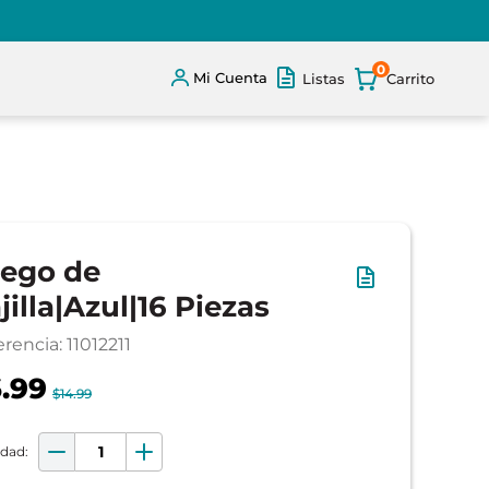
0
Mi Cuenta
Listas
ego de
jilla|Azul|16 Piezas
erencia
:
11012211
.99
$14.99