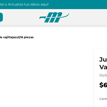
e o Actualiza tus datos aquí!
e vajilla|azul|16 piezas
Ju
Va
Ref
$6