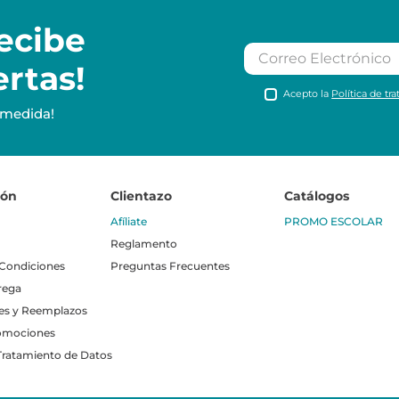
ecibe
ertas!
Acepto la
Política de tr
 medida!
ión
Clientazo
Catálogos
Afíliate
PROMO ESCOLAR
Reglamento
 Condiciones
Preguntas Frecuentes
rega
es y Reemplazos
omociones
 Tratamiento de Datos