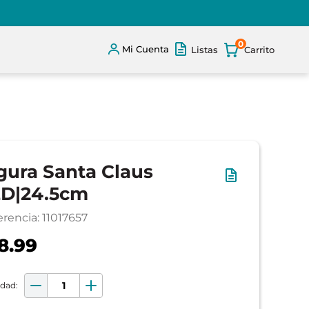
0
Mi Cuenta
Listas
gura Santa Claus
D|24.5cm
erencia
:
11017657
8.99