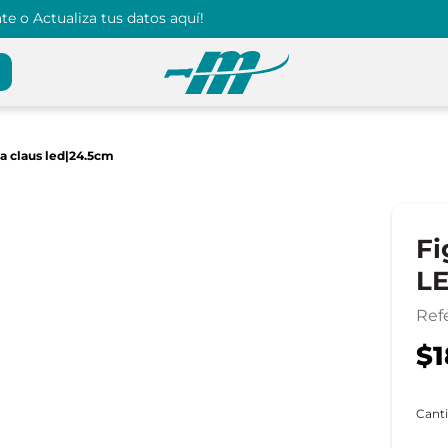
e o Actualiza tus datos aquí!
ta claus led|24.5cm
Fi
LE
Ref
$1