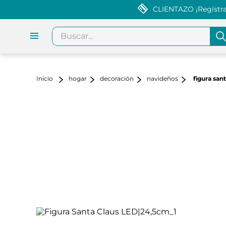
CLIENTAZO ¡Regístrat
Buscar...
hogar
decoración
navideños
figura san