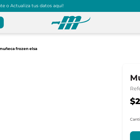
e o Actualiza tus datos aquí!
muñeca frozen elsa
Mu
Ref
$2