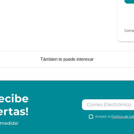
Támbien te puede interesar
ecibe
ertas!
Acepto la
Política de tr
 medida!