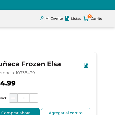
0
Mi Cuenta
Listas
ñeca Frozen Elsa
erencia
:
10738439
4.99
Comprar ahora
Agregar al carrito