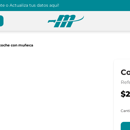
e o Actualiza tus datos aquí!
coche con muñeca
C
Ref
$2