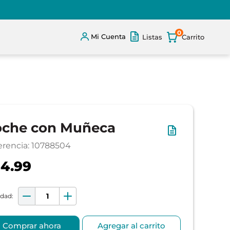
0
Mi Cuenta
Listas
oche con Muñeca
erencia
:
10788504
4.99
Comprar ahora
Agregar al carrito