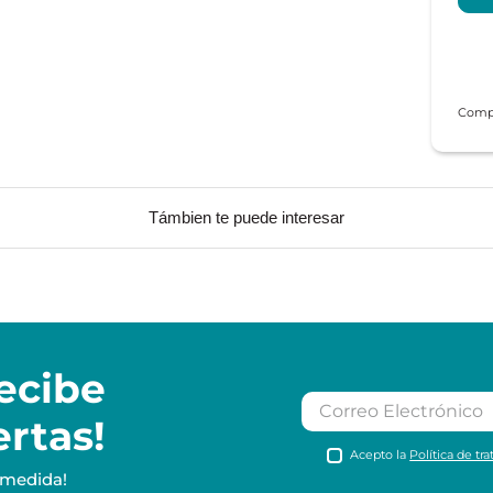
Támbien te puede interesar
ecibe
ertas!
Acepto la
Política de tr
 medida!