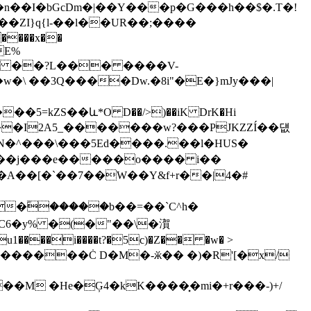
�n��I�bGcDm�|��Y���p�G���h��$�.T�!
����x��
�E%
��S ��?L��� ����V-
�w�\ ��3Q����Dw.�8i"�E�}mJy���|
=kZS��և*O D��/>)��iK DrK�Hi
��I2A5_�������w?���PJKZZÍ��덊
$�rN�^���\���5Ed����.��l�HUS�
u�u��j���e�����o���� i��
M�A��[�`��7��W��Y&f+r��|4�#
�ؓ�����b��=��`C^h�
�C6�y% �(�"��\�㵑
V������Ċ D�M�-ӂ�� �)�R'[�x/
M �He�Ģ4�kK����͓�mi�+r���-)+/