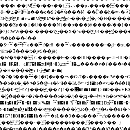
�pܝ��n�����ٶ�բG��Q]��6�����A��~
[K��ͯ��>O����߯ Wk�q�xٿ�~9����
�Ζg�������N}��o���翙����/��}��3;
�#i�k���{��
S~�a��f�r6_��v�������=�͎d=�xu�
m��ٌ��f;�jv5��j9{-
2�֞||G�����l~�<������qe<+�cٓ;����
H����гT{��;�~��|
3����{�Q�a��~v�Gs7�x����ofW��~G'7{
R�����b�z�˛��S�@~s� l��Ѩ{<;!��hԑ�u
�w.��J�MoQ�}Iߏ/
(��ɟqޝ�ހn�o#�X]<>�x��G�?z2��>Ts|
)�~�� ��b{%��_�l���_? ���h����I}ǲ����=�~
~r�h��G?{�O��G����ѣ�>�sL��9��q���v/z
Y�����~������h������X��=}
_`��r�z=����˧����o�л��[��B*���h3��