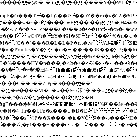
r�����@5�"�`(6�v�'����Y��WB4Y�
�npE�O���T��L)2��7��
lrZ��rh�v�\tA�
8t ����w�~�2I �c��!iwH�� ��p\ �;H4�e
�C?-�f�Zt���Л�ś��|s��Db*�%�{�wW}
o�(�.PwO4Vt�oY�4ŵI�SF.h~|��%�n�|d
,�*�m�PVшK<�Y��m���r��8K���*;��
#�'�� �6����vF�%V��jh�fX, �
uQ�%����HY�n���j�<2t�<�%����(
~�^�\�rzl4{T�������(o���98��͋_h�Շ"ʷ%�
vᕶ�s#@��-(�� �i%^�sa��,��~&��%P�a�.�
���� ��C��b��71Pp�:9��� ��/
�ϴ����M'�=�w��S~x浨<�t��U�g\��xd(�9
��,#�AW�p���� �GP S�N |
���:ٜ��6�Lh�˘�l���r �Īd����%Բl��$
r�N�4=Hr��UFp�x���U�B�D-F:-�
X���. �jp�VŐ#��-p���H� Ү���0ݐvn���UN���4�]��
��Ŵ,�g1���+;���qǟ�jZ�� �.�;v�� 