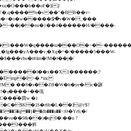
�������ȋ��x��X}������;?
�Ëmp�l>�.*mc
��佤
b�L��]@ץ$?
vu��9&��)�ƞI�:��u ?
����J���鲊