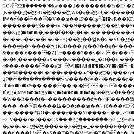
GO>ZZ�ۛ�����`�kw���������b�?z�H~�Z���u��]M�r��z��{˫ٺ�
�<�[29�!u���o�9;?�t���Ͷ_��Ǐ`��h�=~�|�Η/W���X��2�(ޟ= ��/
�W������V��m��1P��l;ۇ���wR��KFݣF��h� ew��M�ᝬ��jy>��/��,<�H��'���>m�\��t��{}3���\>G �r����?
����������÷ҧ7��N���������$�|�
��Zѯ������b�]���ߓ�R�{�b�n�� ������z�7}CWW���r����\��X�^o��91������=Y�t�5U��� �?zZ?
�eI��G��ϛ��u�a�H=}����엏K�5;�VC�
���p�>����}K3D���|yq��7��q�^����
&�m��.6����Z}1~����7��y�lv=�n��+E
�z�9[������oX���zv�����_�O��ԋ����W�S�
�4��-����'��s(2[_Wl���A�r��?���x0Y��v��~�z��_�R��,+ a�]F����zt�#j�~�ܕ3:zr ��ݕ����v�{���/��.z���ܕ�U/�j?P��w,��3�Tg���Y��\�w?
��%0�����h�ē��n����oz"��p�}���?y��
կ7���#��#����w����:���m��n�f�7�
dÍj�o���?���ӗ/�� �����ŗ�|�  �|+d
�`) �]MW���d��?��zʗ����r�/���-l�����gbͷ�w�P��';ʁ�I> ~ݿZ}�����Z}1��΋����1���{>��Ϸ��oVK$���u
�W��R���f�~���������r� Pȋ����盟�Ϗ�u|��<�?�����ǝ�o�/
���_��Fl����Ѩ�O�;��htt��} {0���۷H���q���
��<����?챍O�v���g���Yί����~;��_v/׫������~���כ:��нx����� .R�}��G��h1�?����\���~>�C�*{��>l�j8���v~�?
~2"V���?�<���GXؗ�� � �������-²y2:_/
�g��#�U������]s�[�_�����lv��
��n'���L}y
�vS��T�Fg�MՒSuv�T�Fg�*�