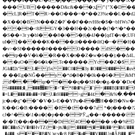
����4���k7�6�j��i���[�~� y�s��\X
���!UB[�����D&c&���;վ/"{"X�D��9��5 ���۵~ �L
�cL]R�T�R>��O���=�*��23%e��L��d2
�X��[�B!N���Z�P`��F��rvH8e�$�~bHW
��0�<8JGY�3��H��2c���(?�*/�*�
�S��+3r y�bl���8�/�5�|6֪�4J��[qdT�v�;UF&Js�9��Q�y�3
uI�[�����K����;ii����iltQ�~�\�Ӊ�̽�~�
�v>�Sf�����#����O���� dS���wMa
e�rp��V�k��R��X�t��Z�w�6��);��Δ4L,
�:�aO��6�k�;Te�����.Yc��Z�$͵���~qBi���ֹר�2��^=��4�P�X�Nղ�hb8�Kt>]��y�������:�q���l I�>�p8��R���@�!e�
� ��Eg�NĜ��y�*d�8�P�0k��6�J|&
;ժ�.��qr�*���q��SH�r�g-��`�De
׫���_�;�����4�F�>"� *8�t�%j �`)=)���B[�!�R�J{rq�J�� BH ��l�e1%Ȃt
�=L����\��s��=P�J.�rH��͔�>g�4٤�&%�.���aWxm�$�Bn+4ų�X.�֙;G�&��6���I�ݼ5�:c �/)�Mv�H���� `j����4IV
jc�a�g"��"�V�3ނE��YPu�4�޻H��I9�Nw����T9f?I ~aH�j��)�ʙ��`�q�� c*�B=�(�K�렢�1pɐ��(�t�t^%(����͘(�sهDi}�
K��G�B:���� �R�{���7a *�j����?
cJ�^�c�\1�a�[�p��:�PЎݷ��+�����\Y�!����^�L�O ���3.�*%�*s w瓎�R-�9m��u<���=� 2!
�\�T(��s����Dt{4O���� s��%�ّ��>
��C��nS2V�#�HvTZ{�>jʦJ�@:����(���(��^�hU���
_�4��_sj���B�N )g:v�c8 B��a���
V���Un�ǞB��_� ���rT?�1;R�