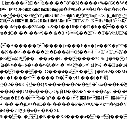
򐻥km���rD�a��.��`)8"�M����>%�(G6�W
��Ҁ�F!Y�y��8U��2=0�j�N��%q�e2X`](_�d�
Tǣ�B�&���Y�L�Gɇ2R�u�i�6�^�m�E�TW@+K�z*�q�8<
@~��uMq��-�Ζ%4�ms&�1��Uȑ� 0�D�h���
ܴ�u�dC� �� �� �� &�3 ,��2F�T�WnUE?
A�����Q����{c���J:�x�}e��X�gPƤ���5
��Ҍ���N�������逗�B��&Qf�� UU1Y
:9/3M��Eru@P��-=��p��LJ������*CSu[[�
b�u���~b�>��A��"=@�i` aH+��H
�-��1��� ��. G���4�4A��=[�#'/+2�8�
��k�2��9K~��QX������?��i�`kఒ���R�
��d��|GM�o���.]3Op䏌fJ��Z�N�H��AgC��
au�Ef)��p�[n?�.���۾"����v��4�`��4#,u1����i����t?�5c)�Z�� �w� >
_�� ��jE�9E��-�����P�NX/�Vk �Ӌd�
4��7Th�u�v �K�Xb-
���a�[�N���X8����a�\�%j�����