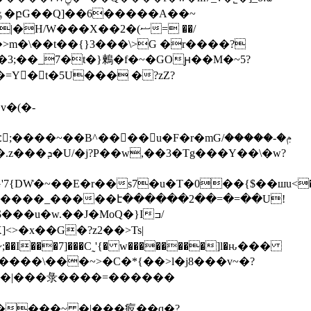
��_7�t�}鶫�f�~�GOԩ��M�~5?
v�(�-
~��B^����u�F�r�mGݦ�-�����/
DW͗�~��E�r��s7�u�T�0��{$��шu<��
��é�H|����_�����է������2��=�=��U!
;��I���7]���C˷'{� w��������]l�ԋ���
������|���彔����=������
V�����~ �|���㽹��q�?