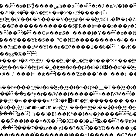
2!f�]S�ͦ� �A�V�o�)?�x����r[Ǖ/
�6��%5L,�޻�{�Z�W�����>�ো��n�/��6�7�~s��ۣn��?
5�l��F������������S|PR��b=���r���y�
�������Qw��m6�_����j�Y���e��㿁 �\�
����Y���Yb�S��_?G�NH��������v�4�|
N%��7mE���aW�Y[��n�D?����󍪉��b�_`,�v
+��ggۧ�X�
J�t8�O׫��of�����=�ð�-�C0�o�����y�z3�-
#�_/_���l=_�ǣ�[����'Ze���`��_���(_
%��bv����s�x���f�>�Q9�__�T���;
����x�*y�r��/W��f�����<��lWW��e
��ن&��,�\��a��Vz�_̞�˛߮�/@��>�񼟭�.1{�We���/?
=�X�.�XH��l�ܬ�x��?�귳n9�ꏏ
�������i���~1�����_�G7�t�����?Wݧ�~��Q����f�w�m7