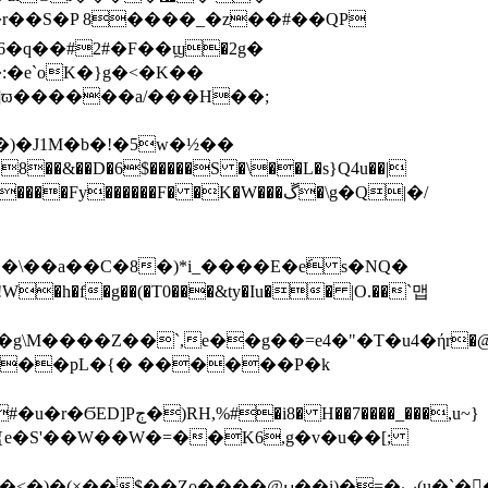
��r��S�P 8����_�z��#��QP
6�q��#2#�F��ϣ�2g�
]ϖ������a/���H��;
�)�J1M�b�!�5w�½��
��Fy������F� �K�W���ڱ�\g�Q|�/
h�f�g��(�T0���&ty�Iu�� |O.��`맵
g��=e4�"�T�u4�ήr�@C�=m���x\ڙ��k� t�J��4T5
��7����_���,u~}
i)�=�ب(u�`��L�ޜ,�`a|k