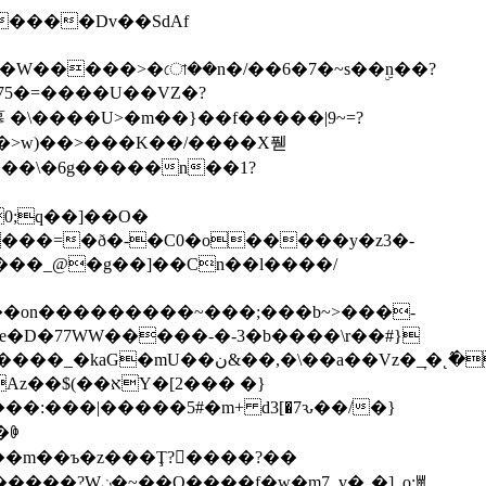
75�=����U��VZ�?
���U>�m��}��f�����|9~=?
��>w)��>���K��/����X풷
K���\�6g�����n��1?
����_@�g��]��Cn��l����/
��on���������~���;���b~>���-
�D�77WW�����-�-3�b����\r��#}
_v�˾�]_o:ꇪ