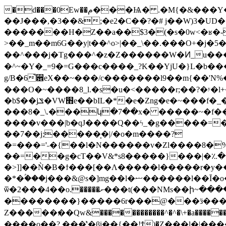
�d���0Ew��م���Ѩ� .�M{�&���Y�|�.�s�INѮ����ڝh��o �v�:�J �n/>/�]������Dv��SdAf
��J���,�3��&;�e2�C��?�# j��W)3�UD��
�������H�Z��a��$3�(�s�0w<�ʁ�-6�(Y��0�Y����V�@
>��_m��m6G��y|t��^o>|��_\��.���O+�j�
��^���j�Tg���^�z�Z������W�Ͷ_u�
�^~�Y�_=9�=G���c����_?K��YjU�}L�b�
g/B�6̚꨾eX��~���/c�������l9��m{��'
���O�~����8_l.�s�u�<�����r;��?�ʸ�l
�b$��jݏ�VW׫e��bIL�*�e�Zng�e�~���f�_����O�2>*G����\�_��7���'ZY���0;q��]��O�
���8�_\.���կ�7��x� �����~�f����v�Z�[w8�_�l#�z��p
����v���|b�qJ����Q��ϟ_�g�����=�;
��7��j;�����͕�|/�o�m����?
�=���='˶�{��l�N������v�Zl����8�
��=��g�cT��V&*s8�����}���|�؉�
�>]]��Ǹ�B�ϯ���[��Λ�����l�����r�y���;�w�����xPC�ϐ᤟��װ��������f������_�kaG�mU
�*�ۢ���j���&@s�]mg��l�ޟ������l��Ī�o�ҳ��}D����~)��O� �Gӄ C���=�;��߯g�9� �Az��$(��אY�[2��� �}
ѿ�2���4��o.�����ށ���t(���NMs��ի~������u�_!s��!�Ē}��K*��!�w�ŷ����ԃ���:���|�����5#�m+ d3[�7ԅ��/�}
��������}�����6r���@���ӟ�����Ň��l���
Z�����׃��Qw&������������^�^�\+�a������٫�����7��zv��|y1��?�X��YR�����|ӡ��m��ъ�z���Ţ?����?��
����o��?.���͗'�ϐi��{��!Ϯ)�Z���l�|�����r�����ͪ