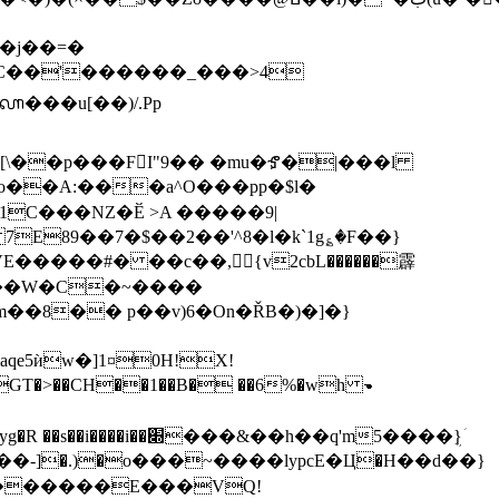
�j��=�
�C��'������_���>4
v�Oo��A:���a^O���pp�$l�
�����#� ��c��,{v2cbL������霹
m��8�� p��v)6�On�ŘB�)�]�}
qe5ѝw�]1¤0H!X!
��-]�.)�o���~����lypcE�Ц�H��d��}