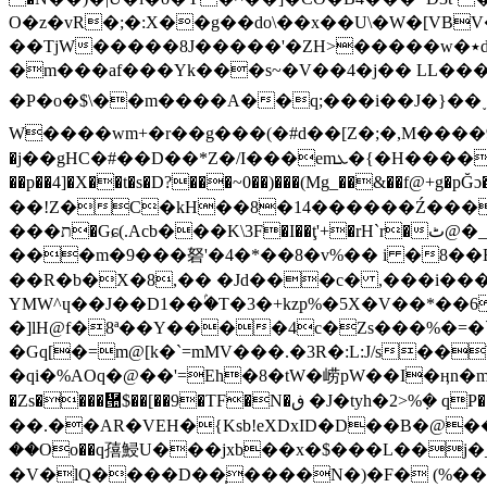
O�z�vR�;�:X��g��do\��x��U\�W�[VB
�
�m���af���Yk���s~�V��4�j�� LL��
�P�o�$\��m����A��q;���i��J�}��˯�Ѻ]�أ�q6J��#��C���.� ����Vca_)� �ᭆ
W����wm+�r��g���(�#d��[Z�;�,M����9D
�j��gHC�#��D��*Z�/I���emܥ�{�H����w���@�]�сШ#���X�%�^��<��4Q:s)�[\��p���FI"9�� �mu�ኇ�|���l
��p��4]�X��t�s�D?���~0��)���(Mg_��&�
��!Z�C�kH��8�14������Ź���gCX8H����EJ�u
���ת�Gɕ(.Acb���Κ\3F�I��ţ'+�rH`r�ٹ@�_ ��T�~�.�[��S����Cn����X�a1� �Z 7E89��7�$��2��'^8�l�k`1g؏�F��}
���m�9���砮'�4�*��8�v%�� i �8��E �
��R�b�X�8,�� �Jd���c� ,���i����*�ְK�F ��G v�FFK:ژ�7
YMW^ɥ��J��D1��ۢ�T�3�+kzp%�5X�V��*��6
�]lH@f�8ª��Y����4c�Zs���%�=
�Gq[�=m@[k�`=mMV���.�3R�:L:J/s��
�qi�%AOq�@��'=Eh�8�tW�崂pW��I�ӊn�m+Tt<�;�ؚ.�d#��a�ד�r�T��$�}�7���Ȥ�q�����42U�DG
�Zs����὚$��[��9�TF�N�ڧ �J�tyh�2>%݀� qP���O�갬���+mo��i�c~��ƹ� $�x���^k�
��.��AR�VEH�{Ksb!eXDxID�D��B�@��Ez�x��Q��h��Fe�� G�b
��Oo��q㝆鮼U���jxb��x�$���L��j�_CS
�V�lQ����D��̩����N�)�F� (%��lB�HKڡG�$�5��SK?T#yv˳�j�7PY:�SG�\C�`������