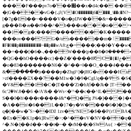
����F���pv7o�ͨ'��׏��x�d4c�� ��0cָ��#��ѨVx��x�:n�5�gve1�߲��'Z͇q�GOF�͎6=��xң�O���h��oF�]i]/
�|G����vG�{ك{V\�O������j6����_\��c�N?~~9��^���W��q�l�/�7�����}1_̾���|��Z��)+k7���Y�,q����%�v��"�BB��v>
[�7g�El��~����V�o�pĲW��ݳ�&=�����r��++�����^-���7-��-/nftW�J���?p�7�u�<�o�w�����Ջ�v�W�_���
g���B�ܗ��r9��/׳�b���u� ��n� �=�a�{��N�q|����1��ߟ����r�%>�7��~��j��nu�}��4������H/����-
��}�g�;���|�����|��K�����
���ov���7G�/os����)��m�ٱ����|5[��GO��
�F�0��p�������l��~��p��wA8:ڿ�=���;��f�Y��w��7����;� 4�;w�=�z�@�L����i������|1���W�q����ɯ���O�>�~������w�|>����__��5�:��g�4����rq,T�
��=���[�6�˵,���W���|p��8�܃����0�� �u~5��şŇ�����_~�}��VeC�dvn7��!L��_�fg���yA���v;�Xq�^�/�����5���W-
�QG��hO����cc}��Z�'����8Ԟ/C�{�Jݲ�Ȇ �9쎞^//�K�l~uю/���7�W�C�1T���46[��M���$���vbu�t#4m�!M�f��j�/
�o�83�������N6�`�^��=ł��O_���4��
&�̤�����|s����p�Zbgl^]�jΗG�e���
>zf����ΞX��7��M1w�3�9�CgUq��ΨS �S
�V&�c�1I�C�]T���'Zi�bJ(ἵ��Jk� ]T>��F;����PJ��1^�b�]T�i�ʵMٹ�E
6cʼ2ٙ�W.8��6 �/A'&� �Wѕ<�'^��c��^lL�J��P{
S��I�h\���r����4&*�Q�g J%�]�� �}��(�0aQ�b�b�m
�A��n\�6��}L��}7�y�W�]���6�]�[]v� �t
q�[��w�˝S>��Iǅ 1zv�c'NE5�$��P{r!3BA��&�$��IV%�&E�η|E��e=)ۮ(뜱���ä
�Ex��K1p�k]Rw �>;�^��vV�NV���
^�.N�J̨��d��<��t�~� �rM��|�SWAu{ >