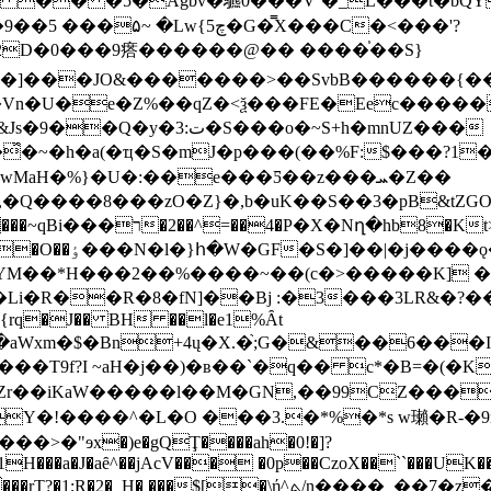
� �� �5�Agbv�䮽0���V¨�_L���t�bQY
w{چ5�G�̿X���C�<���'?
D�0���9瘩������@�� ����֓��S}
s7��]���JO&�������>��SvbB������{�
�Vn�U�e�Z%��qZ�<ѯ���FE�Eec�����
:ت�S���o�~S+h�mnUZ���
h�a(�ҵ�S�mJ�p���(��%F:$���?1�1ێ��΁�>便�
H�%}�U�:��e���Ƽ��z���ܚ�Z��
�Q����8���zO�Z}�,b�uK��S��3�pB&tZGO
�{��w�~YyJ���a��R�R,�3A�d�!X�
JGk�Ʃh"�L�j5x��C0�I�3y �O��0���.�uv�O��ٶ���N�l�}հ�W�GF�
MYM��*H���2��%����~��(c�>�����K] �
�Li�R��R�8�fN]��Bj :�3���3LR&�?
Zr��iKaW�����l��M�GN,��99CZ���
�"ɘx�)e�gQŢ����ah�0!�]?
1H���a�J�aȇ^��jAcV��� �0p��CzoX��``���UK��(
2�_H� ���$[�\ή^ܬ/n����_��7�z�uiĞl����޿� �