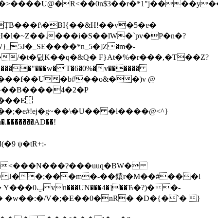
>����U@�R<��0n$3��r�*1"j����y��
%BȚB���f\�BI{��&H!��v�5�ɐ�
&I�l�~Z��.���i�S��lW�`pv�P�n�?
_5J�_SE����*n_5�]Ζ�m�-
 �/�t�딠K��q�&Q� F}At�%�r���,�T��Z?
h���f��U�b#��o&��)v @
^��B����4�2�P
����
E⿲
 ��;�e#!ej�g~��\�U�� �l����@<^}
������AD��!
 ψ�tR+:-
r~��9<���N���ʔ���uuq�BW�
DJ��;���m�-��鎱 r�M��#���l
Ћ�?)��-
�w��:�/V�;�E��0�nR� �D�{�`� }