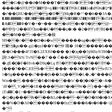
��G�@��d�M���T��:Н4�3l�1�ln/_
���d׃�SU ��8+q ��l=9�Z�TKC���}o�x#u�Q*��_��0Po�k�k�����z�b��gφn�]G�5�O�>�m�lvc���ZI}q{l-��l��UR��;����
�r'��Џ6U��[r�p�Dؙ� (Mq�R�^"��h��3A�A�
�:��k�����{=��O����o��b���d�R��OZ��jW��T�n
�:&�D��Ф�V�+�=��<��ɞH�e�\9�þ�
�j=2��Bhm��U���ẕ�:� �2�i`yIR[�
��M�� ~i��G�䆆
Ή9��/:���D�n�w�����ug�n���u�
�(�ⴘu��-g)}�pyI��V�# 獦� :H���
��O���4F35�$.2ZXHJ��� �}�)q��5ӱ8Øa
詗!.S�'k%`TvN��7`�� Ć��2@Ĵ���
�.ɠE�[҈�F�Hv4s�D9q�Lq f����j��
[���7��C;EEk�^ ���>��2�]�E�VwIUח�3�L���zP����;D� �ݍĦ`���j�F;䫳
1�Sg�����c7���[k��3xf͚��6�L�,;�"�
Wm��.����I\�H�� ��!e`��]�d��>&�
`dF�_V)��1R����sl#/?�t�W�-}��=�
ŝ^c
{Fa��Ϲ�{>����D:��(��a~o���6�"��
�{)�g���&���&ʖ,d���~��Ȯ�M�t�X�
��%�D�A0�����H��fzz���&�t�6��<@h
�"