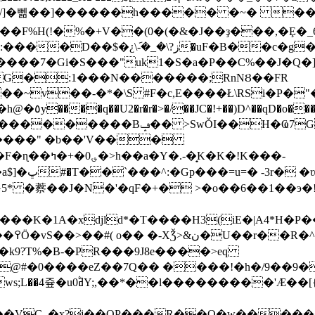
y^�լ�+/]�뻶��]������h����� �~� 
���F%H(!�%�+V��(0�(�&�J��ҙ���,�Ȩ�_
�uF�B��c�g�:�e`oK�}g�<�K��
����7�Gi�S���"uk1�S�a�P��C%��J�Q�
�~v��-�*�\S #F�c,E����Ł\RSi�P�"
�L�s}Q4u��|
�Ҩ7G��
�8����l��tg�W�� h�"i�0�_/�������Ґ�x�z�i�d���������Bݡ�� >SwǑI��H
�K�!K���-
еَ s�NQ�
 �䕓��J�N�'�qF�+� >�o��6��1��э�!W�
djld*�T����H3(iE�|A4*H�P��g\M����Z��`,e��
��P�k
~��k9?T%�B-�PR���9J8e����>eq
eZ��7Q�� ����!�h�/9��9�#�u�r�ϬED]Pڄ�)RH,%#�i8� H
�W��W�=��K6,g�v�u��[;
j��OP���R��Ο�w������<�)�(×��$��Zo����@ߎ��