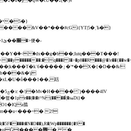
�2�u�j�qW�cU��2[�/)v
�ʷ�5�}
����&V��*���#cGi{YT|5�˱Ъ�}
-
��Y�ٙ�<�dx��g�b��;Iutq���T���!
ʾ6�����ٳ�'*��X�{�D��&/
S�]��|�j����ǫ��|k���T�k
h���&�\j
��xL�U�ǘ���1��,䟯
O1�IQa㨫
�5F����t�N�D��),R�|Wp������{�9�