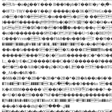
�Ub~�n�d̳��Y��� B��9�pb�T��R!�
�0F72~T0(V���Y��@ ����((��3K�3VeGx�
a0��#�N�4G�m���x�@� ��T:����D��$�¿\݇-�_�\?ز
l��������qn�]�IVIԬ�'�D�Ɵ�w
[pGq/E:�ՋÓ�H�r�9�߼�o��6y��q~�G�:1���N�������;RnNȢ��FR
�ed
�#�������SD�O .i��U=S�z�BE�
G���Vcvm�U���Fhk8��e��$�⊤ T ��!9��h@�٥y����q��U2�r�r�>�/��JC�!+��)D^��qD�o���8��&��D�6$�����S �\�
��ء��!a����5�)��X׆���ZӠ���憯8u�����" �b��'V���
��������'Z�{� m#E�����)C�*�N3��F�ɳ��؈0�+�ߤ�>h��a�Y�.-�̟K
L;_��3͍=E�e❏0����E��C��!Z������P���a$]�ڀ#�T��`���^:�Gp���=u=� -3r� �ʋ�\��a��C�8�)*i_����E�
�� s��AiIt�Q��ұ2�ƏQx�L]�� T��dtTG5*
�_Ak�o�kR/�R-
�M&�2B�*�2B�*�2B�*�2B�*�2B�&��z�6�'����K�1A�x
�Ttb���V�I.����T�C�pGٚ��jo��3���ko 5���߉Ö�vЅ��>��# ( o�� �-XǮ>&ن�U��r��R�^��pL�{� ����
K�4OIBM�����`s��|I�l} EVFٌi5�#��7
�=U�S��0���7%F���
����g������R@#�0����
�]%��{�&�v��KQ@�T�IoxOC�I{���{�=��E��m��dows;L��4즆�u0ߥ۟Y;,��*��l���������'Æ��[{e�S'�
��a�N���zh@�ڮ~���7��
�N��)�|U�i�o�Y�^��]�CO�B4���=D3t`��VC_�x?