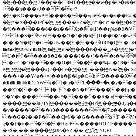
���r�7��p��lT8MT����w�p�O�e9�6
ȼ��h���>J���e~?
��KG���xB���S�f��ypũz�c�v��E#l
�*�X���!Pt`�[ ���ĕ|Z�b* �hi* ���
�%������6��z�� X;�[̏#(1[��ղ%e�0�V
C [b�S�Ȣ+W ���(1�"�]�hj[D��f�^r�w
�ɭ�ן�N�li�G�Uw�����DR#�Q �ٱ$�!�.`C��]���R�L�L�P�њ.�,w/AJ-�J�1S�2����"���w�'T�6�0%�v������
����Z:�%1d�x�Ҍ��m����Ɇ���_;+�
U�i`����8�2�!���?��+]���;�%
j�x+T�O����9�O�h;����%j#э�(]8�
K����x}7��!:v��T���N�|�dX4�۸�\
���+�\�Y^u�>=(��h�|9�lg�Ch.D����X��A�
�c��i�;��tb��D}AWԓ� j�.ɹ�^'Է���~�q�y
��Z7��;�^]�_3��N�PŐ�����[q]�i�
C�Y�n���~��a*�;���Ĉ��R�.n���
������$I(\1Y������(Z���,Ϙq��gE
�v����]���}8�������=�|7.z�����
��G�?�:�P���C|=[/�ˋ�G����άF �V�J���ȥ(!F��
g��{�o�>���Hgfdw����HO C^�����
�F$�,��:����:lJP:�SZ.��u;` |NOE!