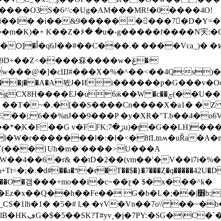
V����O3S�6^\:�Ug�AM���MR!�0����4O!
�TjW�����8J�����'�ZH>�����w�٭d��l� �i��&9����
��𦰭���7�D�Y=�
��m�K)�+ K��Z�۶� �u�-g�����f����N宎:
���u[��)/.Pp
+��Z<����㚞����w�ڠ�/
�f@+g�pĞɔ��į��A�A븫J�Иi������p�G���
6ӝ��W �c��ݘ(��U��1C���NZ�Ӗ >A �����9|
�|;6��%nJ��9���P �y�XR�"T.b��4�o6VE
u)�ʈ�G��LH)����W�C�~����
l�W�r�������l�:�l�<�8fLtnʍ�uŘa�A�
�`(���}Uh�m� ����>U���A
W��4��6�r& ��tD�2��(vm��'�V��i7i�%�a
T�>��CH��1��B� ��6%�wh ☚
�L�;��|׻b:|yg�R ��s��i����i��׍���&��h��q'm5����ܴ}ؘ
�1lh�1� �5�# l,� �ʏV�Vn��7o\\ ��~�b
E���VQ!