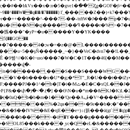
�拣���"�yP=�u�����Y��YK����
������վ�-
Hu/n�9�����ˍ���S���S����WG�
�x�V��b����x�U*�g;�*T"_R�U���t��tZy
�C�xQL��J�!M� ��8�s��ZB�W�h�ye�/ic�鼲
P&��փ�)�<�.(�] ��Ө\N�u�*m��&KJ�K)L�2!�ܙ����+
�1��'Qe��Aڦ�V^����+C���̈́�茴w �}
� ��%�2qʙ��+�9e��h�;�"���C�$K�ڐS�r6
(gt`: �q)p��5��5�q��}��db���u��>;ϴ�Yr6;�/
q����ƅ�� �~�ӧ�Y����g�����l���
�!��SOL85���k����͵yc�Q�eL�&����