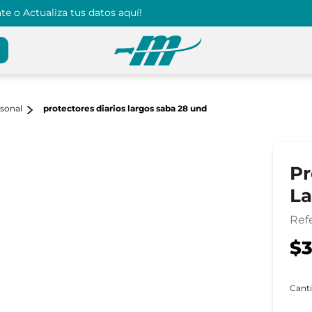
e o Actualiza tus datos aquí!
rsonal
protectores diarios largos saba 28 und
Pr
La
Ref
$3