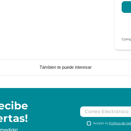
Támbien te puede interesar
ecibe
ertas!
Acepto la
Política de tr
 medida!