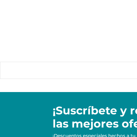
¡Suscríbete y
r
las mejores of
¡Descuentos especiales hechos a tu