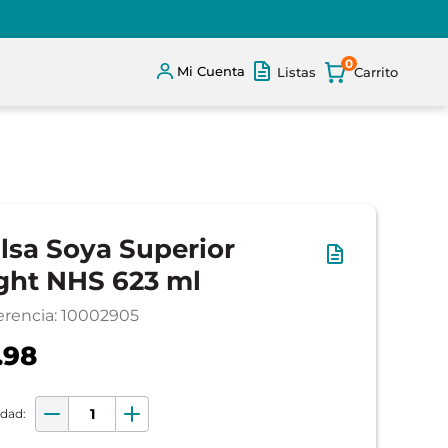
0
Mi Cuenta
Listas
lsa Soya Superior
ght NHS 623 ml
erencia
:
10002905
.98