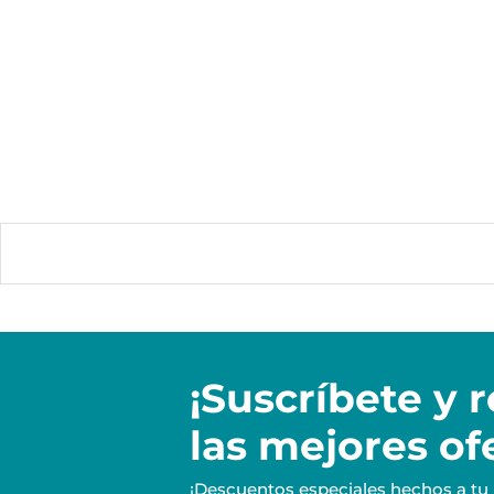
¡Suscríbete y
r
las mejores of
¡Descuentos especiales hechos a tu