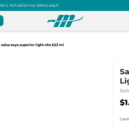
e o Actualiza tus datos aquí!
salsa soya superior light nhs 623 ml
Sa
Li
Ref
$1