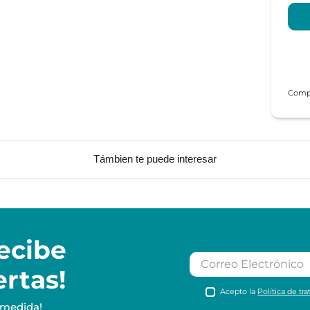
Támbien te puede interesar
ecibe
ertas!
Acepto la
Política de tr
 medida!