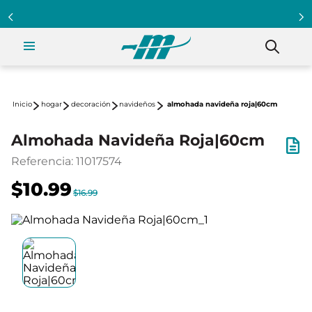
hogar
decoración
navideños
almohada navideña roja|60cm
Almohada Navideña Roja|60cm
Referencia
:
11017574
$10.99
$16.99