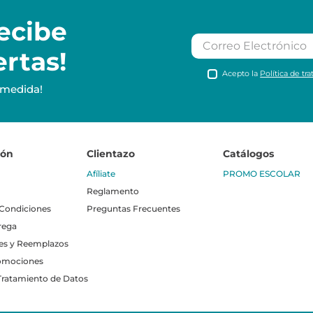
ecibe
ertas!
Acepto la
Política de tr
 medida!
ión
Clientazo
Catálogos
Afíliate
PROMO ESCOLAR
Reglamento
 Condiciones
Preguntas Frecuentes
rega
es y Reemplazos
omociones
 Tratamiento de Datos