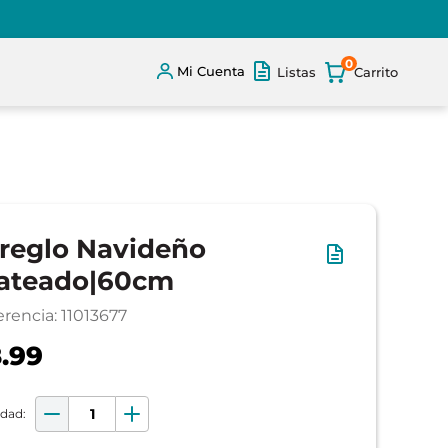
0
Mi Cuenta
Listas
reglo Navideño
ateado|60cm
erencia
:
11013677
.99