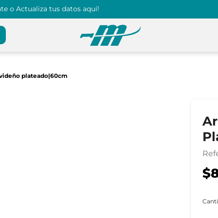
e o Actualiza tus datos aquí!
avideño plateado|60cm
Ar
Pl
Ref
$8