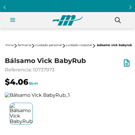
farmacia
cuidado personal
cuidado corporal
bálsamo vick babyrub
Bálsamo Vick BabyRub
Referencia
:
10737973
$4.06
$5.41