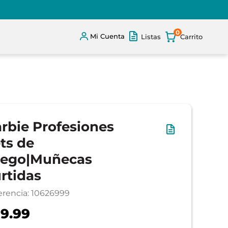
0
Mi Cuenta
Listas
rbie Profesiones
ts de
uego|Muñecas
rtidas
erencia
:
10626999
9.99