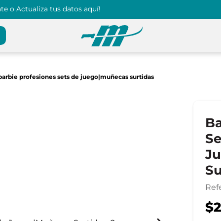
e o Actualiza tus datos aquí!
barbie profesiones sets de juego|muñecas surtidas
Ba
Se
J
Su
Ref
$2