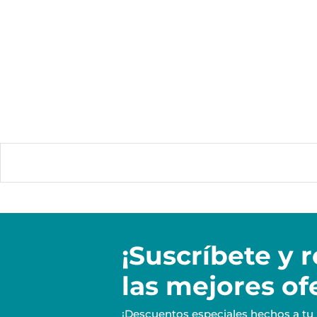
¡Suscríbete y
r
las mejores of
¡Descuentos especiales hechos a tu