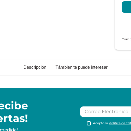
Descripción
Támbien te puede interesar
ecibe
ertas!
Acepto la
Política de tr
 medida!