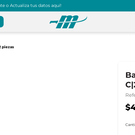
e o Actualiza tus datos aquí!
2 piezas
Ba
C|
Ref
$4