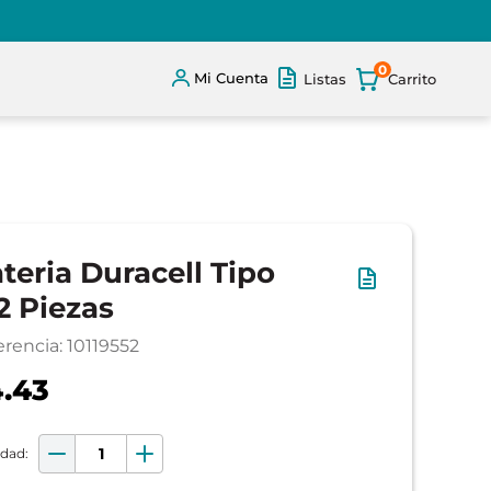
0
Mi Cuenta
Listas
teria Duracell Tipo
2 Piezas
erencia
:
10119552
.43