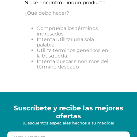
No se encontró ningún producto
¿Qué debo hacer?
Comprueba los términos
ingresados
Intenta utilizar una sola
palabra
Utiliza términos genéricos en
la búsqueda
Intenta buscar sinónimos del
término deseado
Suscríbete y recibe
las mejores
ofertas
¡Descuentos especiales hechos a tu medida!