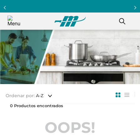
Ordenar por
A-Z
0
OOPS!