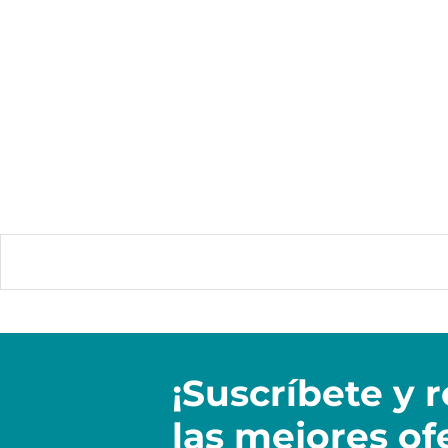
¡Suscríbete y
r
las mejores of