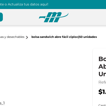
e o Actualiza tus datos aquí!
sas y desechables
bolsa sandwich abre fácil ziploc|50 unidades
Bo
Ab
Un
Ref
$1