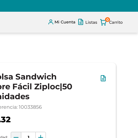
0
Mi Cuenta
Listas
lsa Sandwich
re Fácil Ziploc|50
idades
erencia
:
10033856
.32