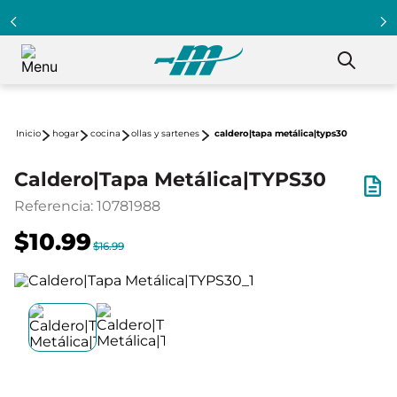
hogar
cocina
ollas y sartenes
caldero|tapa metálica|typs30
Caldero|Tapa Metálica|TYPS30
Referencia
:
10781988
$10.99
$16.99