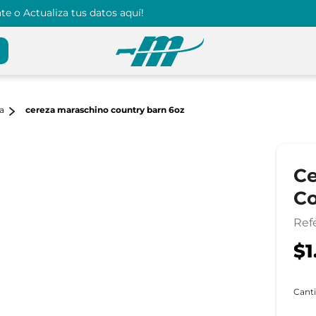
e o Actualiza tus datos aquí!
a
cereza maraschino country barn 6oz
Ce
Co
Ref
$1