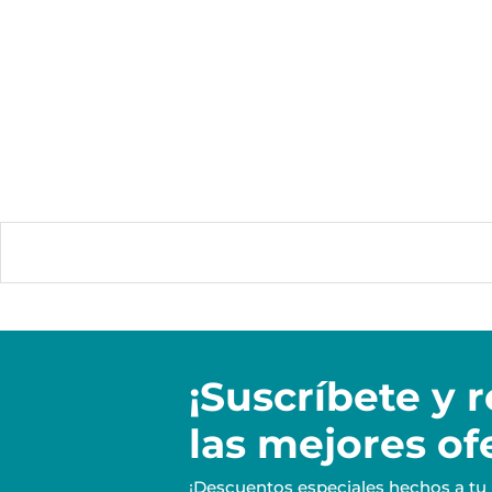
¡Suscríbete y
r
las mejores of
¡Descuentos especiales hechos a tu