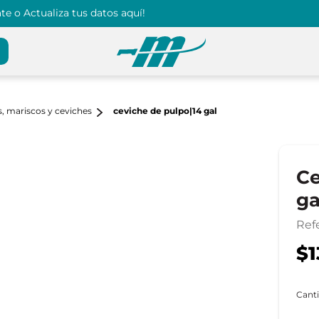
e o Actualiza tus datos aquí!
, mariscos y ceviches
ceviche de pulpo|14 gal
Ce
ga
Ref
$1