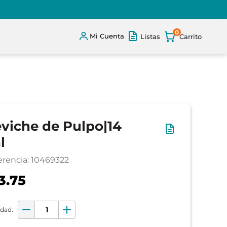
0
Mi Cuenta
Listas
viche de Pulpo|14
l
erencia
:
10469322
3.75