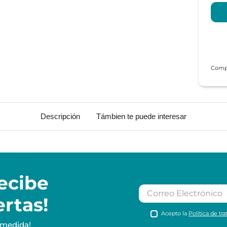
Descripción
Támbien te puede interesar
ecibe
ertas!
Acepto la
Política de tr
 medida!