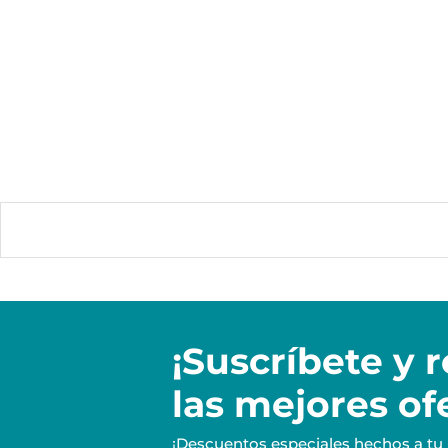
¡Suscríbete y
r
las mejores of
¡Descuentos especiales hechos a tu