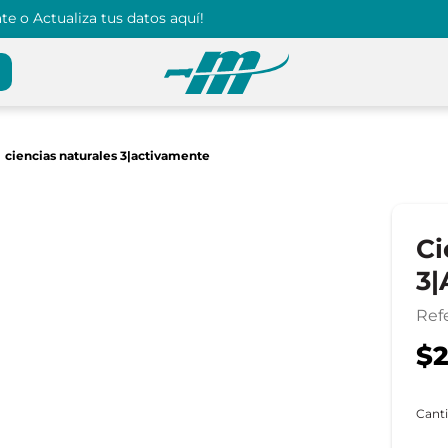
e o Actualiza tus datos aquí!
ciencias naturales 3|activamente
Ci
3|
Ref
$2