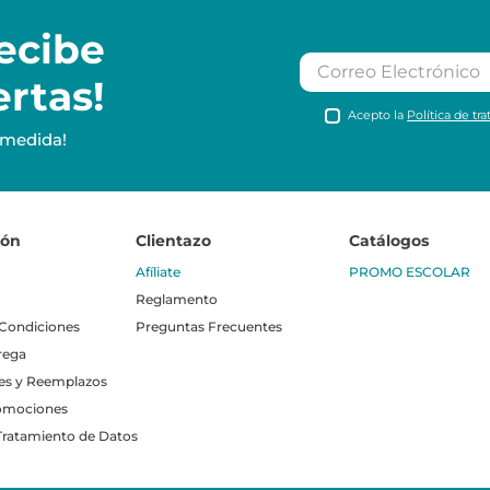
ecibe
ertas!
Acepto la
Política de tr
 medida!
ión
Clientazo
Catálogos
Afíliate
PROMO ESCOLAR
Reglamento
 Condiciones
Preguntas Frecuentes
rega
es y Reemplazos
omociones
 Tratamiento de Datos