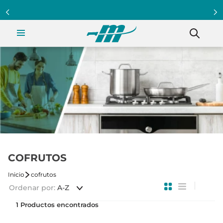
COFRUTOS
cofrutos
Ordenar por
A-Z
1