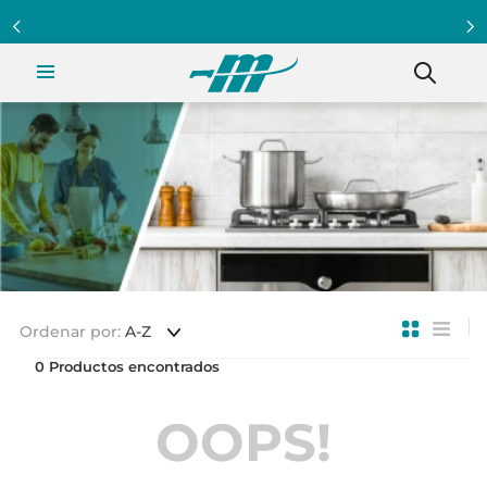
Ordenar por
A-Z
0
OOPS!