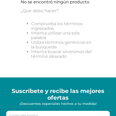
No se encontró ningún producto
¿Qué debo hacer?
Comprueba los términos
ingresados
Intenta utilizar una sola
palabra
Utiliza términos genéricos en
la búsqueda
Intenta buscar sinónimos del
término deseado
Suscríbete y recibe
las mejores
ofertas
¡Descuentos especiales hechos a tu medida!