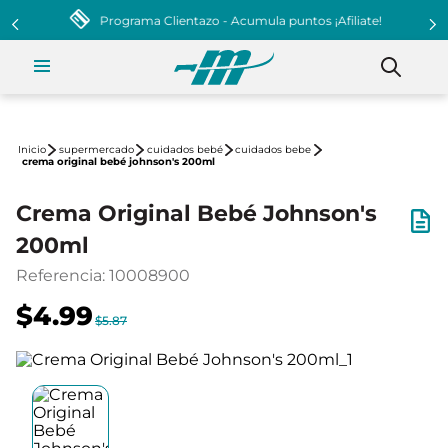
Programa Clientazo - Acumula puntos ¡Afiliate!
supermercado
cuidados bebé
cuidados bebe
crema original bebé johnson's 200ml
Crema Original Bebé Johnson's
200ml
Referencia
:
10008900
$4.99
$5.87