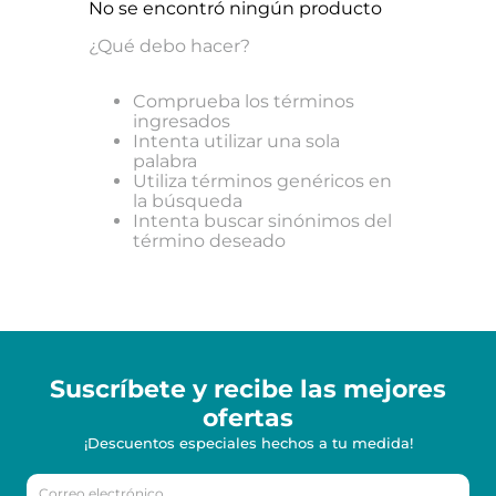
No se encontró ningún producto
¿Qué debo hacer?
Comprueba los términos
ingresados
Intenta utilizar una sola
palabra
Utiliza términos genéricos en
la búsqueda
Intenta buscar sinónimos del
término deseado
Suscríbete y recibe
las mejores
ofertas
¡Descuentos especiales hechos a tu medida!