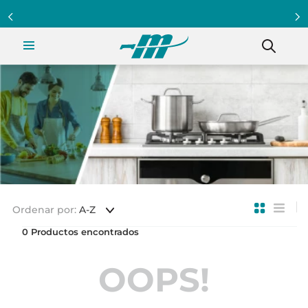
Ordenar por
A-Z
0
OOPS!