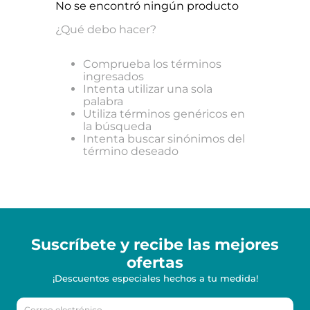
No se encontró ningún producto
¿Qué debo hacer?
Comprueba los términos
ingresados
Intenta utilizar una sola
palabra
Utiliza términos genéricos en
la búsqueda
Intenta buscar sinónimos del
término deseado
Suscríbete y recibe
las mejores
ofertas
¡Descuentos especiales hechos a tu medida!