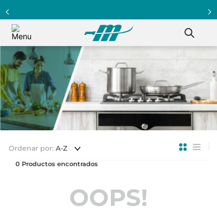
Ordenar por
A-Z
0
OOPS!