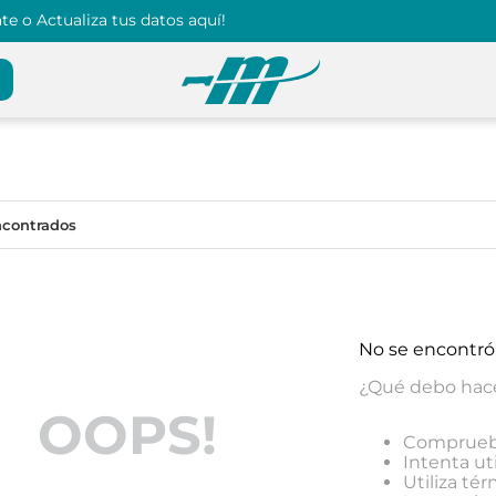
e o Actualiza tus datos aquí!
No se encontró
¿Qué debo hac
OOPS!
Comprueba
Intenta uti
Utiliza té