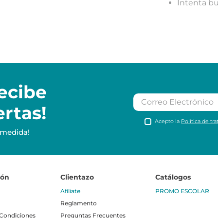
Intenta b
ecibe
ertas!
Acepto la
Política de tr
 medida!
ión
Clientazo
Catálogos
Afíliate
PROMO ESCOLAR
Reglamento
 Condiciones
Preguntas Frecuentes