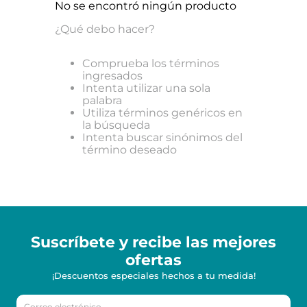
No se encontró ningún producto
¿Qué debo hacer?
Comprueba los términos
ingresados
Intenta utilizar una sola
palabra
Utiliza términos genéricos en
la búsqueda
Intenta buscar sinónimos del
término deseado
Suscríbete y recibe
las mejores
ofertas
¡Descuentos especiales hechos a tu medida!