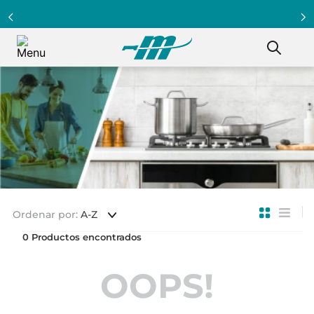
Ordenar por
A-Z
0
OOPS!