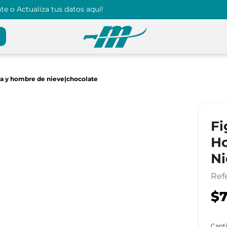
e o Actualiza tus datos aquí!
ta y hombre de nieve|chocolate
Fi
H
Ni
Ref
$7