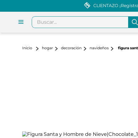
CLIENTAZO ¡Regístrat
Buscar...
hogar
decoración
navideños
figura san