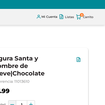
0
Mi Cuenta
Listas
gura Santa y
ombre de
eve|Chocolate
erencia
:
11013610
.99