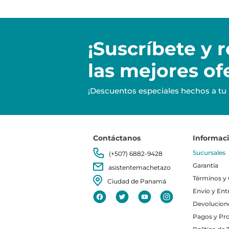
¡Suscríbete y
r
las mejores of
¡Descuentos especiales hechos a tu
Contáctanos
Informac
Sucursales
(+507) 6882-9428
Garantía
asistentemachetazo
Términos y
Ciudad de Panamá
Envío y Ent
Devolucion
Pagos y Pr