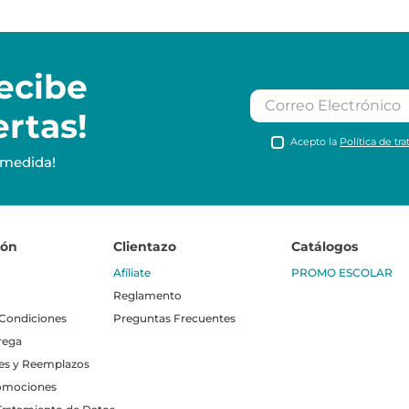
ecibe
ertas!
Acepto la
Política de tr
 medida!
ión
Clientazo
Catálogos
Afíliate
PROMO ESCOLAR
Reglamento
 Condiciones
Preguntas Frecuentes
rega
es y Reemplazos
omociones