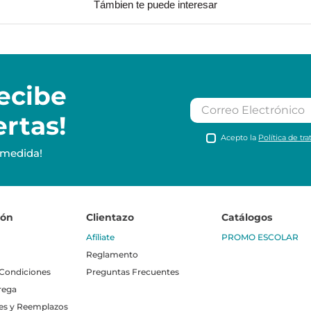
Támbien te puede interesar
ecibe
ertas!
Acepto la
Política de tr
 medida!
ión
Clientazo
Catálogos
Afíliate
PROMO ESCOLAR
Reglamento
 Condiciones
Preguntas Frecuentes
rega
es y Reemplazos