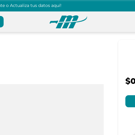
e o Actualiza tus datos aquí!
$0