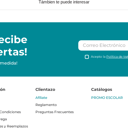
Támbien te puede interesar
ecibe
ertas!
Acepto la
Política de tr
 medida!
ión
Clientazo
Catálogos
Afíliate
PROMO ESCOLAR
Reglamento
 Condiciones
Preguntas Frecuentes
rega
es y Reemplazos