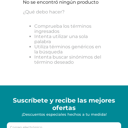
No se encontró ningún producto
¿Qué debo hacer?
Comprueba los términos
ingresados
Intenta utilizar una sola
palabra
Utiliza términos genéricos en
la búsqueda
Intenta buscar sinónimos del
término deseado
Suscríbete y recibe
las mejores
ofertas
¡Descuentos especiales hechos a tu medida!