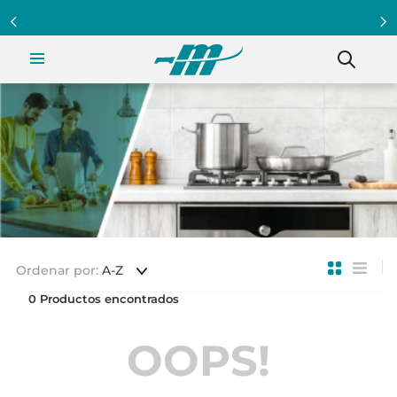
Ordenar por
A-Z
0
OOPS!