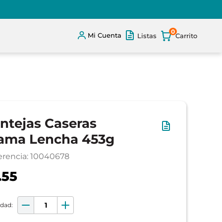
0
Mi Cuenta
Listas
ntejas Caseras
ama Lencha 453g
erencia
:
10040678
.55