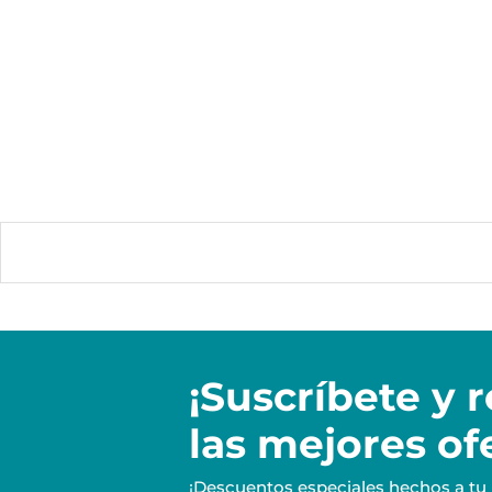
¡Suscríbete y
r
las mejores of
¡Descuentos especiales hechos a tu