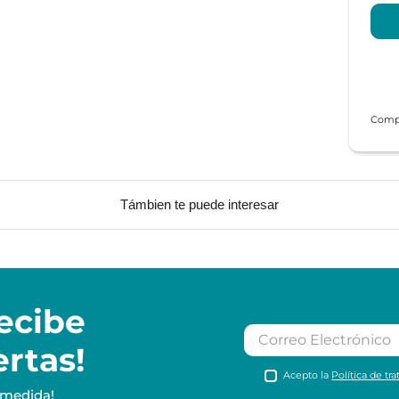
Támbien te puede interesar
ecibe
ertas!
Acepto la
Política de tr
 medida!