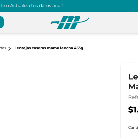
e o Actualiza tus datos aquí!
das
lentejas caseras mama lencha 453g
Le
M
Ref
$1