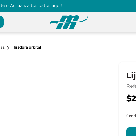
e o Actualiza tus datos aquí!
cas
lijadora orbital
Li
Ref
$2