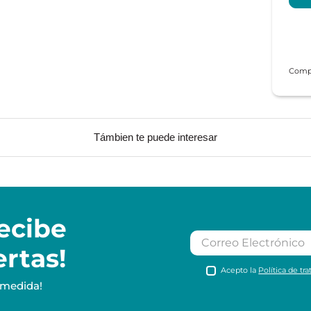
Támbien te puede interesar
ecibe
ertas!
Acepto la
Política de tr
 medida!