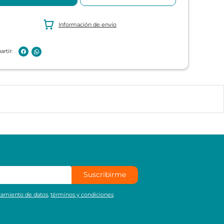
Información de envío
Suscribirme
atamiento de datos
,
términos y condiciones