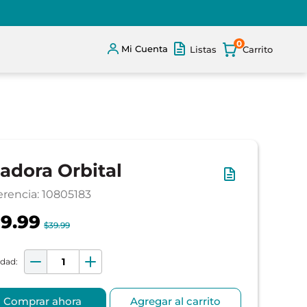
0
Mi Cuenta
Listas
jadora Orbital
erencia
:
10805183
9.99
$39.99
Comprar ahora
Agregar al carrito