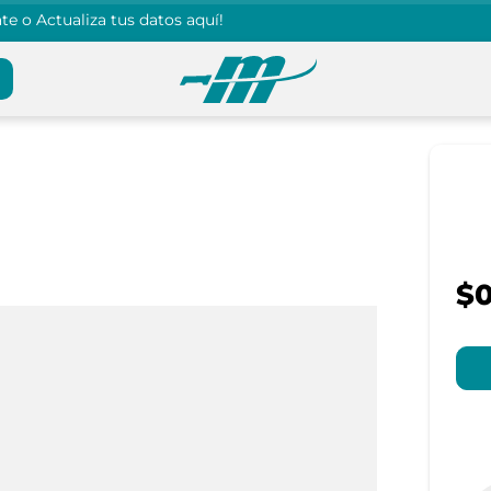
e o Actualiza tus datos aquí!
$0