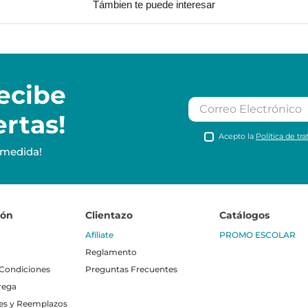
Támbien te puede interesar
ecibe
ertas!
Acepto la
Política de tr
 medida!
ión
Clientazo
Catálogos
Afíliate
PROMO ESCOLAR
Reglamento
 Condiciones
Preguntas Frecuentes
rega
es y Reemplazos