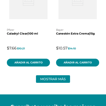
pfizer
bayer
Caladryl Clear|100 ml
Canestén Extra Crema|15g
$7.66
$10.57
$10.21
$14.10
AÑADIR AL CARRITO
AÑADIR AL CARRITO
MOSTRAR MÁS