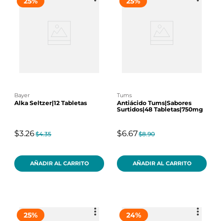
25
%
25
%
bayer
tums
Alka Seltzer|12 Tabletas
Antiácido Tums|Sabores
Surtidos|48 Tabletas|750mg
$3.26
$6.67
$4.35
$8.90
AÑADIR AL CARRITO
AÑADIR AL CARRITO
25
%
24
%