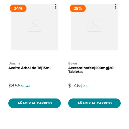
24
%
25
%
uresim
bayer
Aceite Árbol de Té|15ml
Acetaminofen|500mg|20
Tabletas
$8.56
$1.46
$11.41
$1.95
AÑADIR AL CARRITO
AÑADIR AL CARRITO