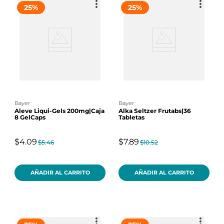
25
%
25
%
bayer
bayer
Aleve Liqui-Gels 200mg|Caja
Alka Seltzer Frutabs|36
8 GelCaps
Tabletas
$4.09
$7.89
$5.46
$10.52
AÑADIR AL CARRITO
AÑADIR AL CARRITO