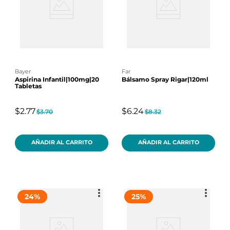
bayer
far
Aspirina Infantil|100mg|20
Bálsamo Spray Rigar|120ml
Tabletas
$2.77
$6.24
$3.70
$8.32
AÑADIR AL CARRITO
AÑADIR AL CARRITO
24
%
25
%