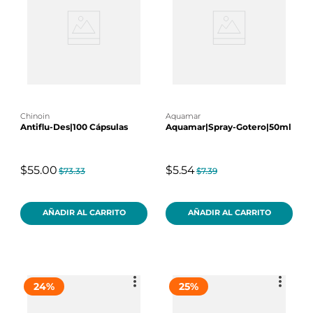
chinoin
aquamar
Antiflu-Des|100 Cápsulas
Aquamar|Spray-Gotero|50ml
$55.00
$5.54
$73.33
$7.39
AÑADIR AL CARRITO
AÑADIR AL CARRITO
24
%
25
%