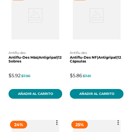
antiflu-des
antiflu-des
Antiflu-Des Más|Antigripal|12
Antiflu-Des NF|Antigripal|12
Sobres
Cápsulas
$5.92
$5.86
$7.90
$7.81
AÑADIR AL CARRITO
AÑADIR AL CARRITO
24
%
25
%