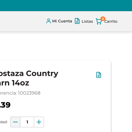
0
Mi Cuenta
Listas
staza Country
rn 14oz
erencia
:
10023968
.39