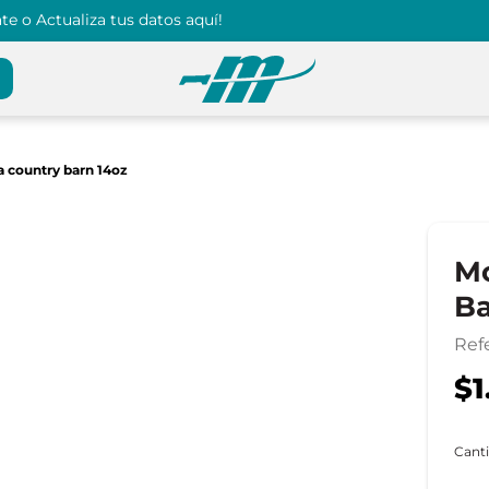
e o Actualiza tus datos aquí!
 country barn 14oz
Mo
Ba
Ref
$1