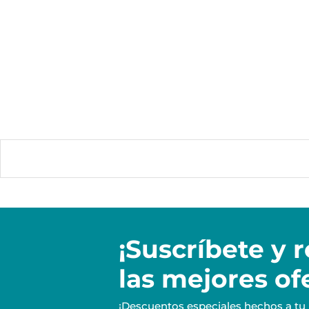
¡Suscríbete y
r
las mejores of
¡Descuentos especiales hechos a tu