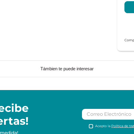
Támbien te puede interesar
ecibe
ertas!
Acepto la
Política de tr
 medida!