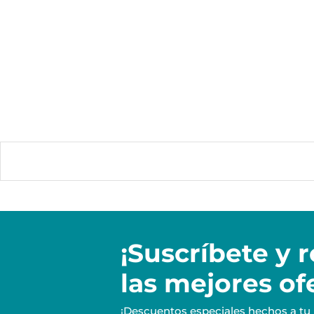
¡Suscríbete y
r
las mejores of
¡Descuentos especiales hechos a tu