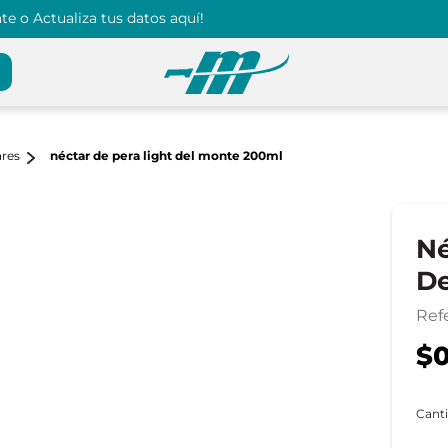
e o Actualiza tus datos aquí!
ares
néctar de pera light del monte 200ml
Né
De
Ref
$0