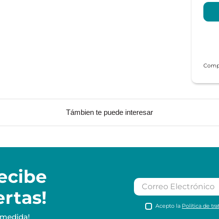
Támbien te puede interesar
ecibe
ertas!
Acepto la
Política de tr
 medida!