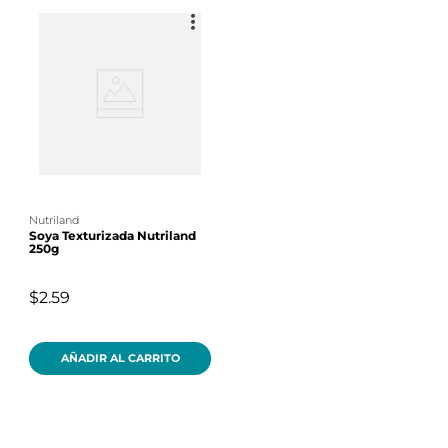
nutriland
Soya Texturizada Nutriland
250g
$2.59
AÑADIR AL CARRITO