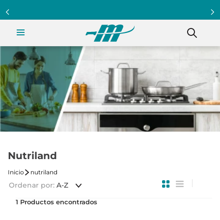
Nutriland
nutriland
Ordenar por
A-Z
1