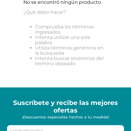
No se encontró ningún producto
¿Qué debo hacer?
Comprueba los términos
ingresados
Intenta utilizar una sola
palabra
Utiliza términos genéricos en
la búsqueda
Intenta buscar sinónimos del
término deseado
Suscríbete y recibe
las mejores
ofertas
¡Descuentos especiales hechos a tu medida!