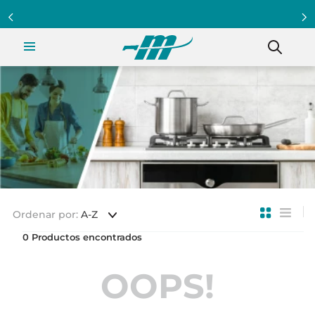
Ordenar por
A-Z
0
OOPS!