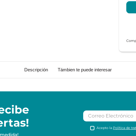
Descripción
Támbien te puede interesar
ecibe
ertas!
Acepto la
Política de tr
 medida!