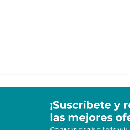
¡Suscríbete y
r
las mejores of
¡Descuentos especiales hechos a tu