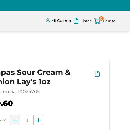
0
Mi Cuenta
Listas
pas Sour Cream &
ion Lay's 1oz
erencia
:
10024705
.60