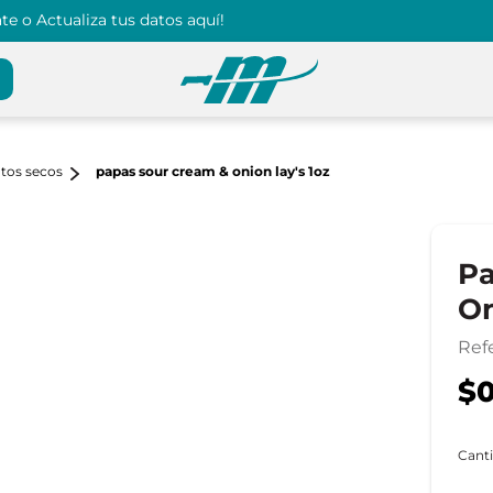
e o Actualiza tus datos aquí!
utos secos
papas sour cream & onion lay's 1oz
Pa
On
Ref
$0