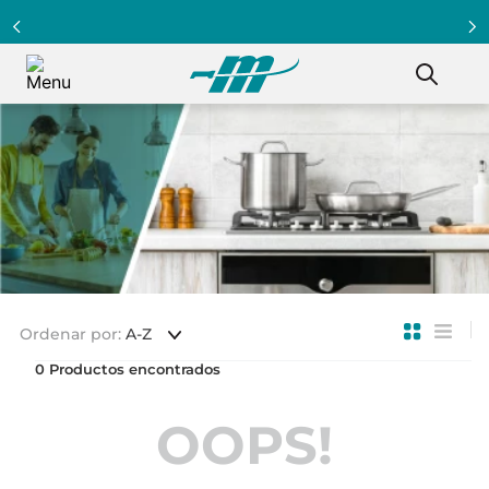
Ordenar por
A-Z
0
OOPS!