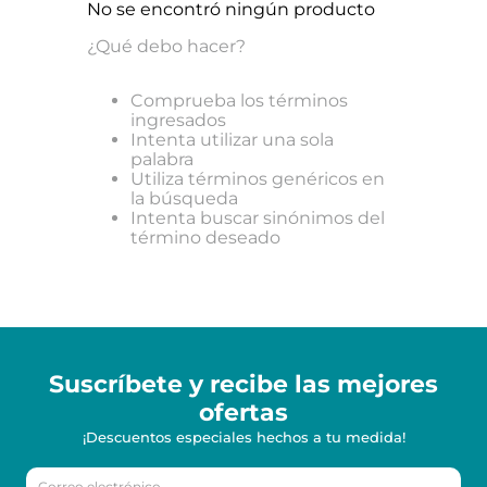
No se encontró ningún producto
¿Qué debo hacer?
Comprueba los términos
ingresados
Intenta utilizar una sola
palabra
Utiliza términos genéricos en
la búsqueda
Intenta buscar sinónimos del
término deseado
Suscríbete y recibe
las mejores
ofertas
¡Descuentos especiales hechos a tu medida!